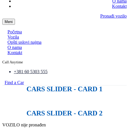
O nama
Kontakt
Pronađi vozilo
Meni
Početna
Vozila
Opšti uslovi najma
O nama
Kontakt
Call Anytime
+381 60 5303 555
Find a Car
CARS SLIDER - CARD 1
CARS SLIDER - CARD 2
VOZILO nije pronađen