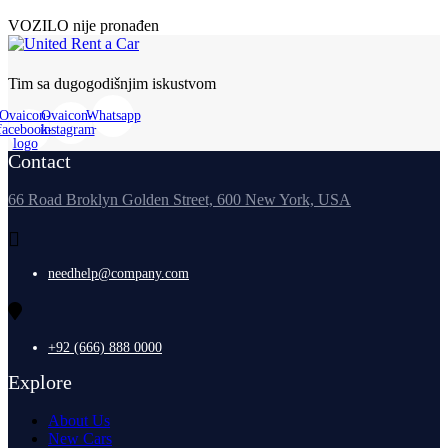
VOZILO nije pronađen
Tim sa dugogodišnjim iskustvom
Ovaicon-
Ovaicon-
Whatsapp
facebook-
instagram
logo
Contact
66 Road Broklyn Golden Street, 600 New York, USA
needhelp@company.com
+92 (666) 888 0000
Explore
About Us
New Cars