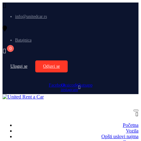
info@unitedcar.rs
Batajnica
0
Uloguj se
Odjavi se
Facebook
Ovaicon-
Whatsapp
instagram
Početna
Vozila
Opšti uslovi najma