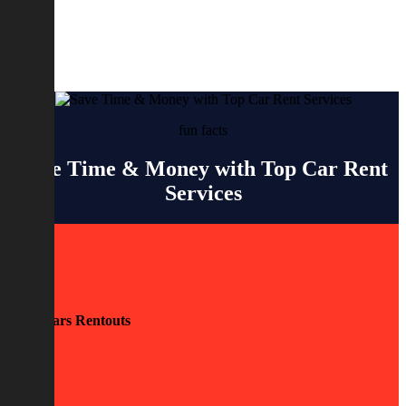
fun facts
Save Time & Money with Top Car Rent
Services
0
Cars Rentouts