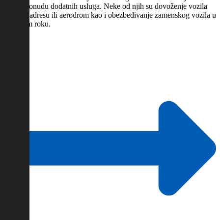
široku ponudu dodatnih usluga. Neke od njih su dovoženje vozila
na vašu adresu ili aerodrom kao i obezbeđivanje zamenskog vozila u
najbržem roku.