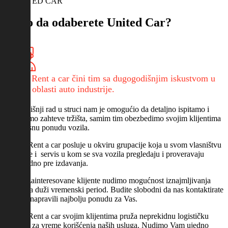
O UNITED CAR
Zašto da odaberete United Car?
United Rent a car čini tim sa dugogodišnjim iskustvom u
radu iz oblasti auto industrije.
Višegodišnji rad u struci nam je omogućio da detaljno ispitamo i
sagledamo zahteve tržišta, samim tim obezbedimo svojim klijentima
raznovrsnu ponudu vozila.
United Rent a car posluje u okviru grupacije koja u svom vlasništvu
poseduje i servis u kom se sva vozila pregledaju i proveravaju
neposredno pre izdavanja.
Za sve zainteresovane klijente nudimo mogućnost iznajmljivanja
vozila na duži vremenski period. Budite slobodni da nas kontaktirate
kako bi napravili najbolju ponudu za Vas.
United Rent a car svojim klijentima pruža neprekidnu logističku
podršku za vreme korišćenja naših usluga. Nudimo Vam ujedno