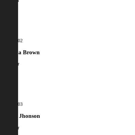
Manager
Aleesha Brown
Manager
David Jhonson
Manager