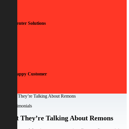
0
Center Solutions
0
Happy Customer
Our testimonials
What They’re Talking About Remons