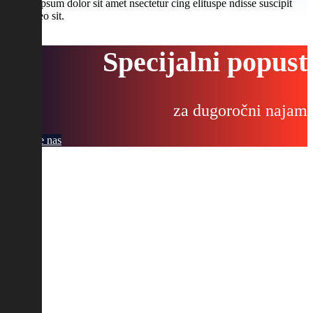
Lorem ipsum dolor sit amet nsectetur cing elituspe ndisse suscipit
sagitis leo sit.
Specijalni popust
za dugoročni najam
Pozovite nas