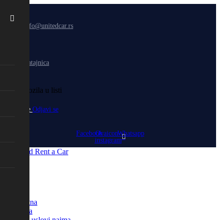
info@unitedcar.rs
Batajnica
0
Nema vozila u listi
Uloguj se
Odjavi se
Facebook
Ovaicon-
Whatsapp
instagram
Meni
Početna
Vozila
Opšti uslovi najma