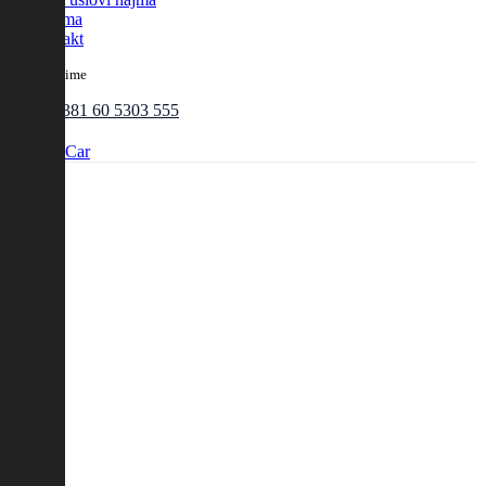
O nama
Kontakt
Call Anytime
+381 60 5303 555
Find a Car